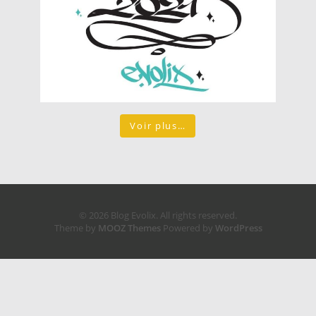
Voir plus…
© 2026 Blog Evolix. All rights reserved.
Theme by
MOOZ Themes
Powered by
WordPress