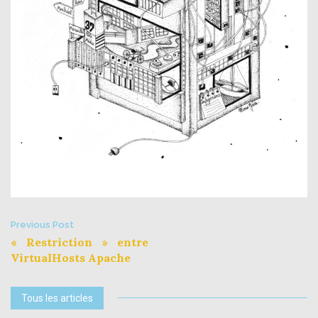
Post
Previous Post
« Restriction » entre
navigation
VirtualHosts Apache
Tous les articles