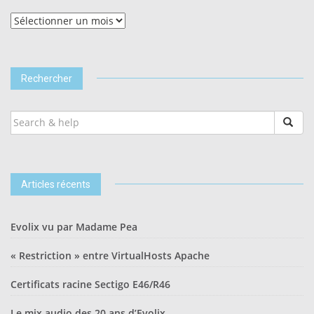
Tous
les
articles
Rechercher
SEARCH
FOR:
Articles récents
Evolix vu par Madame Pea
« Restriction » entre VirtualHosts Apache
Certificats racine Sectigo E46/R46
Le mix audio des 20 ans d’Evolix