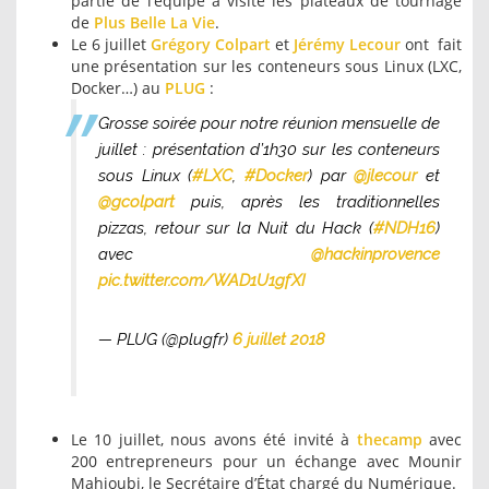
partie de l’équipe a visité les plateaux de tournage
de
Plus Belle La Vie
.
Le 6 juillet
Grégory Colpart
et
Jérémy Lecour
ont fait
une présentation sur les conteneurs sous Linux (LXC,
Docker…) au
PLUG
:
Grosse soirée pour notre réunion mensuelle de
juillet : présentation d’1h30 sur les conteneurs
sous Linux (
#LXC
,
#Docker
) par
@jlecour
et
@gcolpart
puis, après les traditionnelles
pizzas, retour sur la Nuit du Hack (
#NDH16
)
avec
@hackinprovence
pic.twitter.com/WAD1U1gfXI
— PLUG (@plugfr)
6 juillet 2018
Le 10 juillet, nous avons été invité à
thecamp
avec
200 entrepreneurs pour un échange avec Mounir
Mahjoubi, le Secrétaire d’État chargé du Numérique.