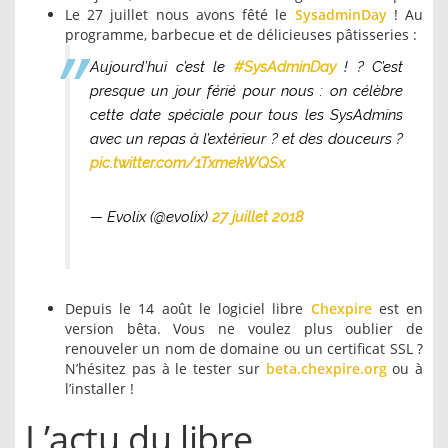
Le 27 juillet nous avons fêté le
SysadminDay
! Au
programme, barbecue et de délicieuses pâtisseries :
Aujourd’hui c’est le
#SysAdminDay
! ? C’est
presque un jour férié pour nous : on célèbre
cette date spéciale pour tous les SysAdmins
avec un repas à l’extérieur ? et des douceurs ?
pic.twitter.com/1TxmekWQSx
— Evolix (@evolix)
27 juillet 2018
Depuis le 14 août le logiciel libre
Chexpire
est en
version bêta. Vous ne voulez plus oublier de
renouveler un nom de domaine ou un certificat SSL ?
N’hésitez pas à le tester sur
beta.chexpire.org
ou à
l’installer !
L’actu du libre