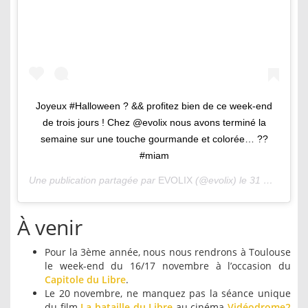
Joyeux #Halloween ? && profitez bien de ce week-end
de trois jours ! Chez @evolix nous avons terminé la
semaine sur une touche gourmande et colorée… ??
#miam
Une publication partagée par
EVOLIX
(@evolix) le
31 Oct. 2019 à 10 :52 PDT
À venir
Pour la 3ème année, nous nous rendrons à Toulouse
le week-end du 16/17 novembre à l’occasion du
Capitole du Libre
.
Le 20 novembre, ne manquez pas la séance unique
du film
La bataille du Libre
au cinéma
Vidéodrome2