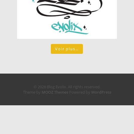
Voir plus…
© 2026 Blog Evolix. All rights reserved.
Theme by
MOOZ Themes
Powered by
WordPress