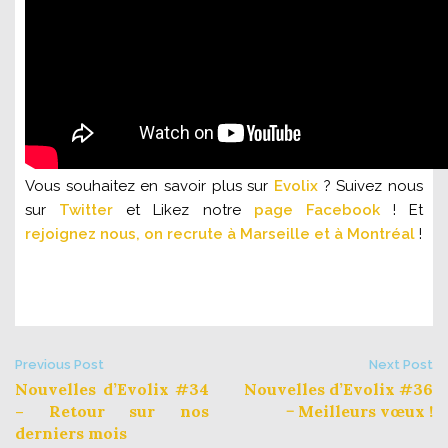
Vous souhaitez en savoir plus sur
Evolix
? Suivez nous
sur
Twitter
et Likez notre
page Facebook
! Et
rejoignez nous, on recrute à Marseille et à Montréal
!
Post
Previous Post
Next Post
Nouvelles d’Evolix #34
Nouvelles d’Evolix #36
navigation
– Retour sur nos
− Meilleurs vœux !
derniers mois