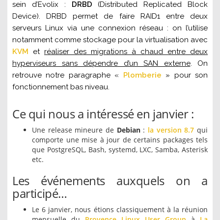
sein d’Evolix :
DRBD
(Distributed Replicated Block
Device). DRBD permet de faire RAID1 entre deux
serveurs Linux via une connexion réseau : on l’utilise
notamment comme stockage pour la virtualisation avec
KVM
et
réaliser des migrations à chaud entre deux
hyperviseurs sans dépendre d’un SAN externe
. On
retrouve notre paragraphe «
Plomberie
» pour son
fonctionnement bas niveau.
Ce qui nous a intéressé en janvier :
Une release mineure de
Debian
:
la version 8.7
qui
comporte une mise à jour de certains packages tels
que PostgreSQL, Bash, systemd, LXC, Samba, Asterisk
etc.
Les événements auxquels on a
participé…
Le 6 janvier, nous étions classiquement à la réunion
mensuelle du
Provence Linux User Group
à
La