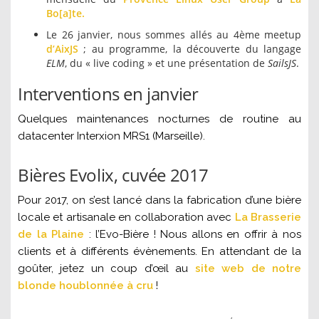
Bo[a]te.
Le 26 janvier, nous sommes allés au 4ème meetup
d’AixJS
; au programme, la découverte du langage
ELM
, du « live coding » et une présentation de
SailsJS
.
Interventions en janvier
Quelques maintenances nocturnes de routine au
datacenter Interxion MRS1 (Marseille).
Bières Evolix, cuvée 2017
Pour 2017, on s’est lancé dans la fabrication d’une bière
locale et artisanale en collaboration avec
La Brasserie
de la Plaine
: l’Evo-Bière ! Nous allons en offrir à nos
clients et à différents évènements. En attendant de la
goûter, jetez un coup d’œil au
site web de notre
blonde houblonnée à cru
!