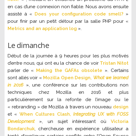
en cas d’une connexion non fiable. Nous avons ensuite
assisté à
«
Does your configuration code smell?
»
pour finir par un p
etit détour par la salle PHP pour «
Metrics and an application log
».
Le dimanche
Début de la journée à 9 heures pour les plus motivés
d’entre nous, qui ont eu la chance de voir
Tristan Nitot
parler de «
Making the GAFAs obsolete
». Certains
sont allés voir «
Mozilla Open Design,
What we learned
in 2016
», une conférence sur les contributions non
techniques chez Mozilla en 2016 et plus
particulièrement sur la refonte de l’image ou le
« rebranding » de Mozilla à travers un nouveau
design
et «
When Cultures Clash,
Integrating UX with FOSS
Development
», un sujet intéressant où
Victoria
Bondarchuk
, chercheuse en expérience utilisateur a
tenté d’expliquer certains conflits entre l’Open Source