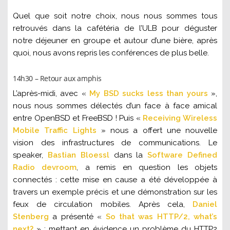
Quel que soit notre choix, nous nous sommes tous
retrouvés dans la cafétéria de l’ULB pour déguster
notre déjeuner en groupe et autour d’une bière, après
quoi, nous avons repris les conférences de plus belle.
14h30 – Retour aux amphis
L’après-midi, avec
«
My BSD sucks less than yours
»,
nous nous sommes délectés d’un face à face amical
entre OpenBSD et FreeBSD ! Puis «
Receiving Wireless
Mobile Traffic Lights
» nous a offert une nouvelle
vision des infrastructures de communications. Le
speaker,
Bastian Bloessl
dans la
Software Defined
Radio devroom
, a remis en question les objets
connectés : cette mise en cause a été développée à
travers un exemple précis et une démonstration sur les
feux de circulation mobiles. Après cela,
Daniel
Stenberg
a présenté «
So that was HTTP/2, what’s
next?
» ; mettant en évidence un problème du HTTP2