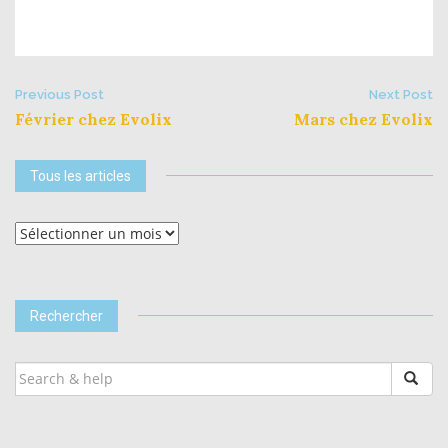
Post
Previous Post
Next Post
Février chez Evolix
Mars chez Evolix
navigation
Tous les articles
Tous
les
articles
Rechercher
SEARCH
FOR: