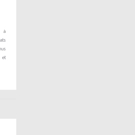
é à
ats
nus
 et