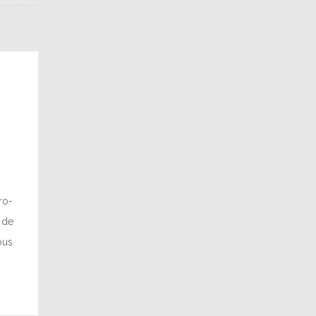
o-
 de
ous