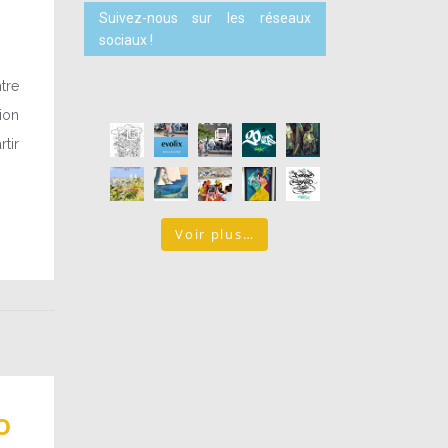
Suivez-nous sur les réseaux
sociaux !
tre
ion
tir
Voir plus…
o