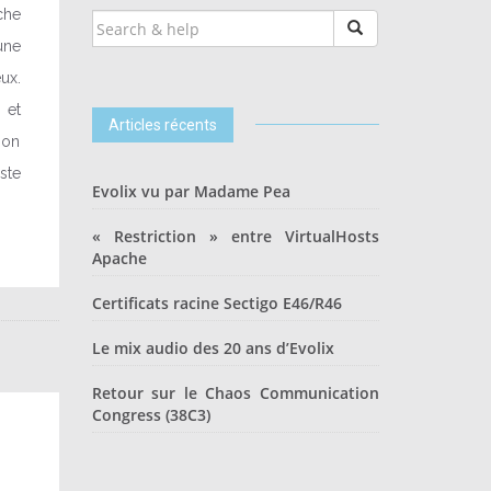
che
SEARCH
FOR:
une
ux.
 et
Articles récents
 on
ste
Evolix vu par Madame Pea
« Restriction » entre VirtualHosts
Apache
Certificats racine Sectigo E46/R46
Le mix audio des 20 ans d’Evolix
Retour sur le Chaos Communication
Congress (38C3)