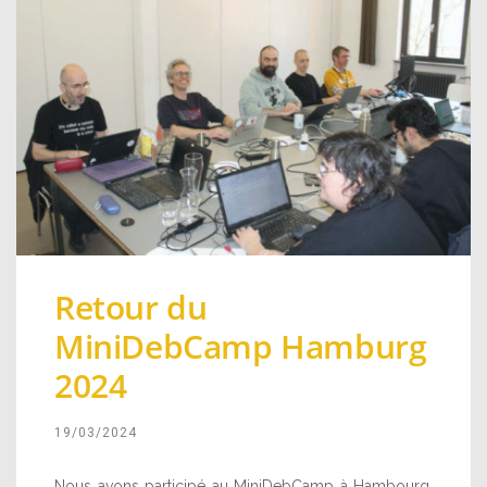
Retour du
MiniDebCamp Hamburg
2024
19/03/2024
Nous avons participé au MiniDebCamp à Hambourg,